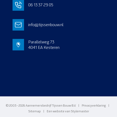
06 13 37 29 05
info@tijssenbouw.nl
Parallelweg 73
4041 EA Kesteren
© 2003 - 2026 Aannemersbedrijf Tijssen Bouw B.V.
|
Privacyverklaring
|
Sitemap
|
Een website van Stylemaster