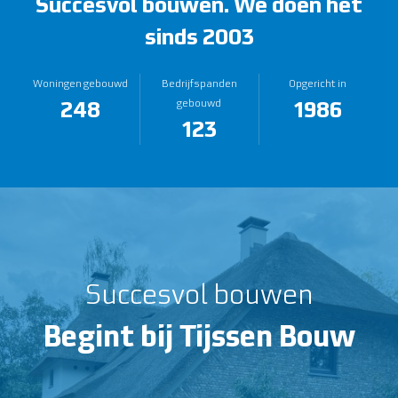
Succesvol bouwen.
We doen het
sinds 2003
Woningen gebouwd
Bedrijfspanden
Opgericht in
250
2003
gebouwd
125
Succesvol bouwen
Begint bij Tijssen Bouw